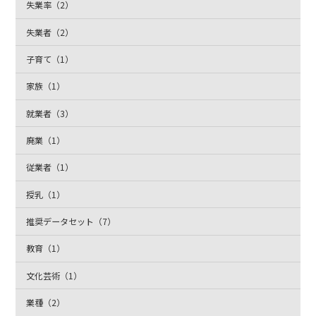
失業率（2）
失業者（2）
子育て（1）
家族（1）
就業者（3）
廃業（1）
従業者（1）
授乳（1）
推奨データセット（7）
教育（1）
文化芸術（1）
業種（2）