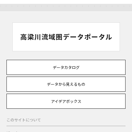
データカタログ
データから見えるもの
アイデアボックス
このサイトについて