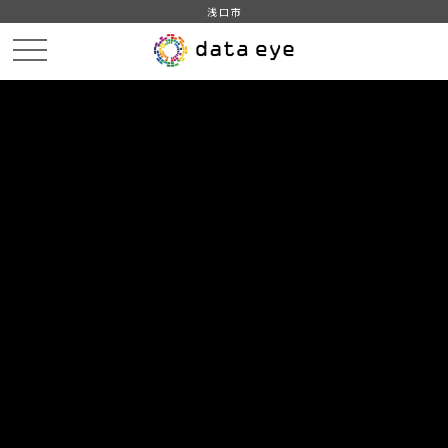
浅口市
HOME
データカタログ
浅口市_平成30年_人口_世帯_人口動態
DATA
CATA
データカタログ
データセット名
浅口市_平成30年_人口_世帯_人口
動態
住民基本台帳に基づく人口、人口動態及び世帯数調査（平成30
年1月1日現在）をもとに作成
組織
浅口市
グループ
人口・世帯