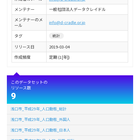
メンテナー
一般社団法人データクレイドル
メンテナーのメ
info@d-cradle.or.jp
ール
タグ
統計
リリース日
2019-03-04
作成頻度
定期 (1[年])
このデータセットの
リソース数
9
浅口市_平成29年_人口動態_総計
浅口市_平成29年_人口動態_外国人
浅口市_平成29年_人口動態_日本人