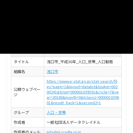
浅口市_平成30年1月_年齢別_人口_日本人
CSV
このデータセットの情報
フィールド
値
タイトル
浅口市_平成30年_人口_世帯_人口動態
組織名
浅口市
https://www.e-stat.go.jp/stat-search/fil
es?page=1&layout=datalist&toukei=002
公開ウェブペー
00241&tstat=000001039591&cycle=7&ye
ジ
ar=20180&month=0&tclass1=0000010396
01&result_back=1&second2=1
グループ
人口・世帯
作成者
一般社団法人データクレイドル
作成者のメール
info@d-cradle.or.jp