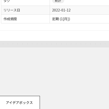
タグ
統計
リリース日
2022-01-12
作成頻度
定期 (1[月])
アイデアボックス