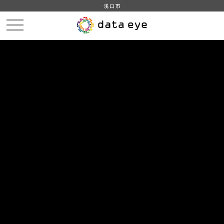
浅口市
HOME
データカタログ
データセット一覧
DATA
CATA
データカタログ
データセット一覧 「デジタル戦略課_浅口」
6
件
浅口市＿人口＿2025
住民基本台帳による地域、年齢別人口
CSV