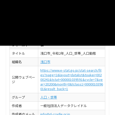
浅口市_令和2年1月_年齢別_人口_日本人
CSV
このデータセットの情報
フィールド
値
タイトル
浅口市_令和2年_人口_世帯_人口動態
組織名
浅口市
https://www.e-stat.go.jp/stat-search/fil
es?page=1&layout=datalist&toukei=002
公開ウェブペー
00241&tstat=000001039591&cycle=7&ye
ジ
ar=20200&month=0&tclass1=0000010396
01&result_back=1
グループ
人口・世帯
作成者
一般社団法人データクレイドル
作成者のメール
info@d-cradle.or.jp