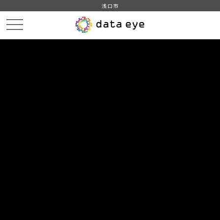
浅口市
HOME
データカタログ
浅口市_令和2年_人口_世帯_人口動態
DATA
CATA
データカタログ
データセット名
浅口市_令和2年_人口_世帯_人口動
態
住民基本台帳に基づく人口、人口動態及び世帯数調査（令和2年
1月1日現在）をもとに作成
組織
浅口市
グループ
人口・世帯