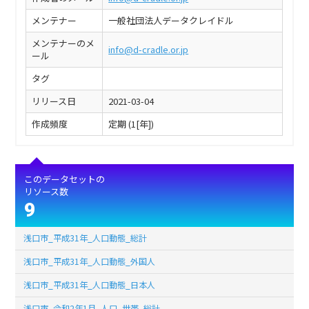
メンテナー
一般社団法人データクレイドル
メンテナーのメ
info@d-cradle.or.jp
ール
タグ
リリース日
2021-03-04
作成頻度
定期 (1[年])
このデータセットの
リソース数
9
浅口市_平成31年_人口動態_総計
浅口市_平成31年_人口動態_外国人
浅口市_平成31年_人口動態_日本人
浅口市_令和2年1月_人口_世帯_総計