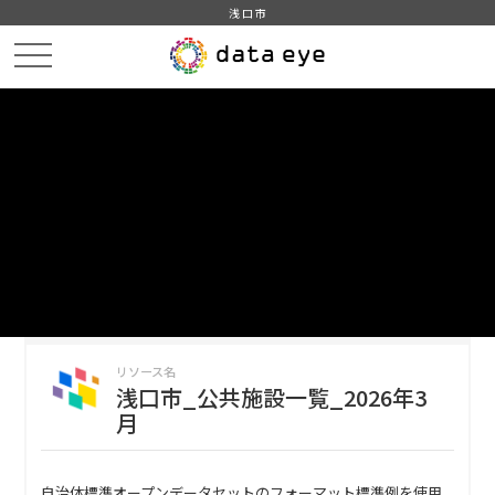
浅口市
HOME
データカタログ
浅口市_公共施設一覧
浅口市_公共施設一覧_2026年3月
DATA
CATA
データカタログ
データセット名
浅口市_公共施設一覧
リソース名
浅口市_公共施設一覧_2026年3
月
自治体標準オープンデータセットのフォーマット標準例を使用