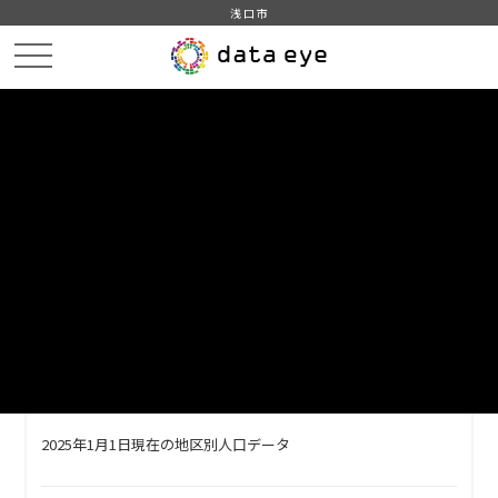
浅口市
HOME
データカタログ
浅口市＿人口＿2025
人口_2025.1
DATA
CATA
データカタログ
データセット名
浅口市＿人口＿2025
リソース名
人口_2025.1
2025年1月1日現在の地区別人口データ