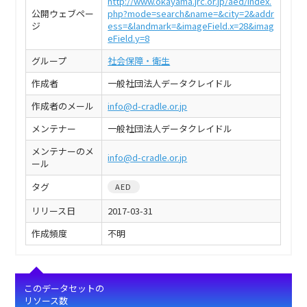
http://www.okayama.jrc.or.jp/aed/index.
公開ウェブペー
php?mode=search&name=&city=2&addr
ジ
ess=&landmark=&imageField.x=28&imag
eField.y=8
グループ
社会保障・衛生
作成者
一般社団法人データクレイドル
作成者のメール
info@d-cradle.or.jp
メンテナー
一般社団法人データクレイドル
メンテナーのメ
info@d-cradle.or.jp
ール
タグ
AED
リリース日
2017-03-31
作成頻度
不明
このデータセットの
リソース数