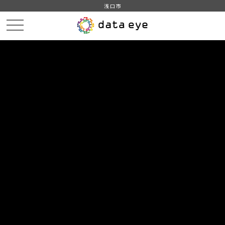
浅口市
HOME
データカタログ
浅口市_AED_設置施設
DATA
CATA
データカタログ
データセット名
浅口市_AED_設置施設
日本赤十字社岡山県支部がホームページで公開しているAED設
置情報をもとに作成
組織
浅口市
グループ
社会保障・衛生