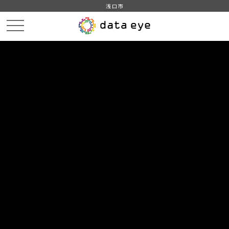
浅口市
HOME
データカタログ
浅口市_イベント一覧
DATA
CATA
データカタログ
データセット名
浅口市_イベント一覧
浅口市のイベント一覧です。浅口市公式観光サイト「星と海の
郷 浅口」にて公開しているイベント情報をもとに作成してい
ます。
組織
浅口市
グループ
運輸・観光